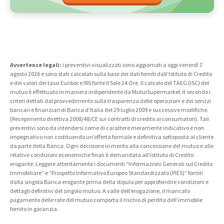
Avvertenze legali:
i preventivi visualizzati sono aggiornati a oggi venerdì 7
agosto 2026 e sono stati calcolati sulla base dei dati forniti dall’Istituto di Credito
e dei valori dei tassi Euribor e IRS fonte Il Sole 24 Ore. Il calcolo del TAEG (ISC) del
mutuo è effettuato in maniera indipendente da MutuiSupermarket.it secondo i
criteri dettati dal provvedimento sulla trasparenza delle operazioni e dei servizi
bancari e finanziari di Banca d’Italia del 29 luglio 2009 e successive modifiche.
(Recepimento direttiva 2008/48/CE sui contratti di credito ai consumatori). Tali
preventivi sono da intendersi come di carattere meramente indicativo e non
impegnativo non costituendo un’offerta formale e definitiva sottoposta al cliente
da parte della Banca. Ogni decisione in merito alla concessione del mutuo e alle
relative condizioni economiche finali è demandata all’Istituto di Credito
erogante. Leggere attentamente i documenti “Informazioni Generali sul Credito
Immobiliare” e “Prospetto Informativo Europeo Standardizzato (PIES)” forniti
dalla singola Banca erogante prima della stipula per approfondire condizioni e
dettagli definitivi del singolo mutuo. A valle dell’erogazione, il mancato
pagamento delle rate del mutuo comporta il rischio di perdita dell’immobile
fornito in garanzia.