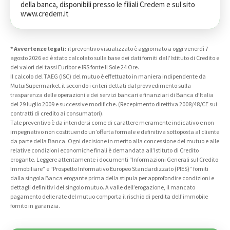
della banca, disponibili presso le filiali Credem e sul sito 
www.credem.it
* Avvertenze legali:
il preventivo visualizzato è aggiornato a oggi venerdì 7
agosto 2026 ed è stato calcolato sulla base dei dati forniti dall’Istituto di Credito e
dei valori dei tassi Euribor e IRS fonte Il Sole 24 Ore.
Il calcolo del TAEG (ISC) del mutuo è effettuato in maniera indipendente da
MutuiSupermarket.it secondo i criteri dettati dal provvedimento sulla
trasparenza delle operazioni e dei servizi bancari e finanziari di Banca d’Italia
del 29 luglio 2009 e successive modifiche. (Recepimento direttiva 2008/48/CE sui
contratti di credito ai consumatori).
Tale preventivo è da intendersi come di carattere meramente indicativo e non
impegnativo non costituendo un’offerta formale e definitiva sottoposta al cliente
da parte della Banca. Ogni decisione in merito alla concessione del mutuo e alle
relative condizioni economiche finali è demandata all’Istituto di Credito
erogante. Leggere attentamente i documenti “Informazioni Generali sul Credito
Immobiliare” e “Prospetto Informativo Europeo Standardizzato (PIES)” forniti
dalla singola Banca erogante prima della stipula per approfondire condizioni e
dettagli definitivi del singolo mutuo. A valle dell’erogazione, il mancato
pagamento delle rate del mutuo comporta il rischio di perdita dell’immobile
fornito in garanzia.