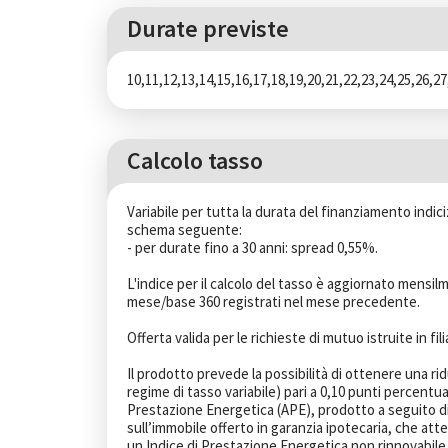
Durate previste
10,11,12,13,14,15,16,17,18,19,20,21,22,23,24,25,26,27
Calcolo tasso
Variabile per tutta la durata del finanziamento indi
schema seguente:

- per durate fino a 30 anni: spread 0,55%.

L'indice per il calcolo del tasso è aggiornato mensilm
mese/base 360 registrati nel mese precedente.

Offerta valida per le richieste di mutuo istruite in fil
Il prodotto prevede la possibilità di ottenere una rid
regime di tasso variabile) pari a 0,10 punti percentua
Prestazione Energetica (APE), prodotto a seguito di
sull’immobile offerto in garanzia ipotecaria, che att
un Indice di Prestazione Energetica non rinnovabile 