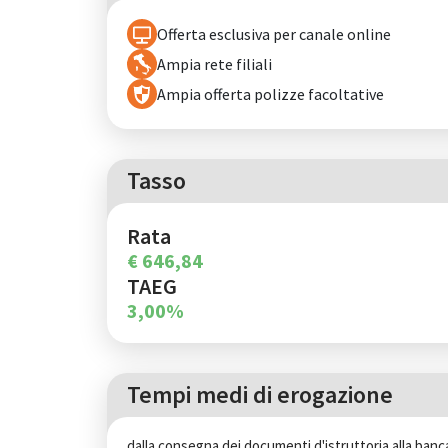
Offerta esclusiva per canale online
Ampia rete filiali
Ampia offerta polizze facoltative
Tasso
Rata
€ 646,84
TAEG
3,00%
Tempi medi di erogazione
dalla consegna dei documenti d'istruttoria alla banc