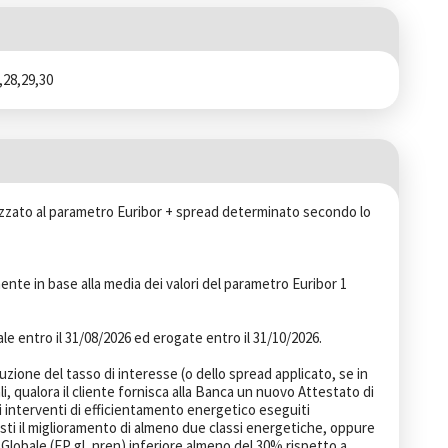
,28,29,30
cizzato al parametro Euribor + spread determinato secondo lo 
ente in base alla media dei valori del parametro Euribor 1 
iale entro il 31/08/2026 ed erogate entro il 31/10/2026.

uzione del tasso di interesse (o dello spread applicato, se in 
li, qualora il cliente fornisca alla Banca un nuovo Attestato di 
 interventi di efficientamento energetico eseguiti 
esti il miglioramento di almeno due classi energetiche, oppure 
Globale (EP gl, nren) inferiore almeno del 30% rispetto a 