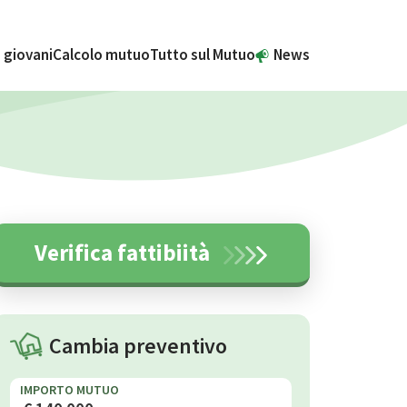
 giovani
Calcolo mutuo
Tutto sul Mutuo
News
Verifica fattibiità
Cambia preventivo
IMPORTO MUTUO