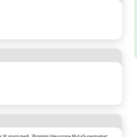
a: 91 giorni medi, 28 minimi (rilevazione MutuiSupermarket 