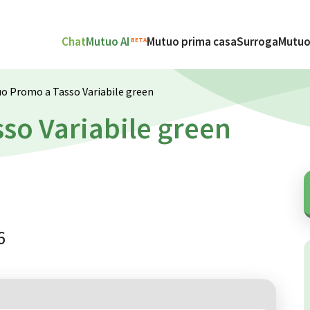
Chat
Mutuo AI
Mutuo prima casa
Surroga
Mutuo
BETA
o Promo a Tasso Variabile green
so Variabile green
6