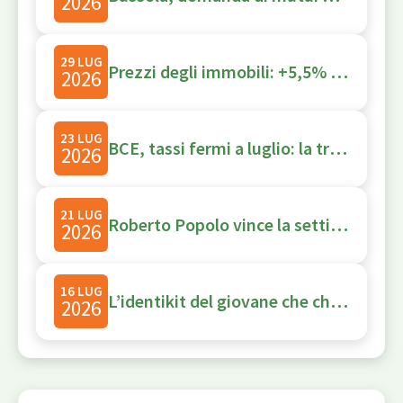
2026
29 LUG
Prezzi degli immobili: +5,5% sull’anno, ma il trimestre segna -2,6%
2026
23 LUG
BCE, tassi fermi a luglio: la tregua che non è durata
2026
21 LUG
Roberto Popolo vince la settima edizione di Net Economy’s Got Talent
2026
16 LUG
L’identikit del giovane che chiede un mutuo nel 2026: uomo, dipendente, con un reddito tra 1.500 e 2.000 euro
2026