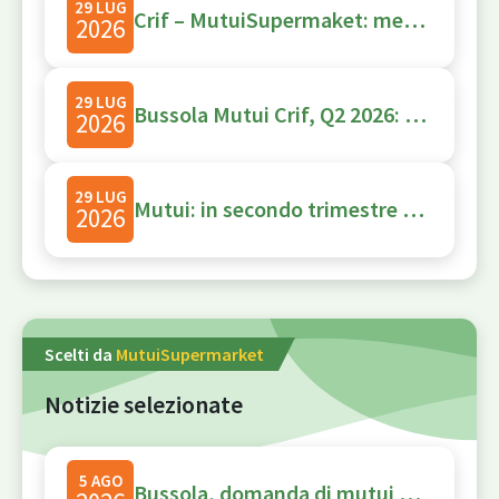
29 LUG
Crif – MutuiSupermaket: mercato primario dei mutui solido, rallentano le surroghe
2026
29 LUG
Bussola Mutui Crif, Q2 2026: Domanda di mutui verso acquisto casa al 76%, surroghe al 19%
2026
29 LUG
Mutui: in secondo trimestre domanda online sempre più verso acquisto casa
2026
Scelti da
MutuiSupermarket
Notizie selezionate
5 AGO
Bussola, domanda di mutui online: l’acquisto vale il 76%, il fisso scende all’88%