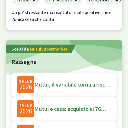
Un po' stressante ma risultato finale positivo che è
l'unica cosa che conta
Scelti da
MutuiSupermarket
Rassegna
29 LUG
Mutui, il variabile torna a rischio, ecco quando potrebbe costare più del fisso: le simulazioni
2026
29 LUG
Mutui e casa: acquisto al 76% della domanda, tasso fisso all’88%
2026