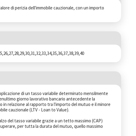
valore di perizia dell'immobile cauzionale, con un importo 
25,26,27,28,29,30,31,32,33,34,35,36,37,38,39,40
licazione di un tasso variabile determinato mensilmente 
enultimo giorno lavorativo bancario antecedente la 
 in relazione al rapporto tra l'importo del mutuo e il minore 
mobile cauzionale (LTV - Loan to Value).

rialzo del tasso variabile grazie a un tetto massimo (CAP) 
superare, per tutta la durata del mutuo, quello massimo 