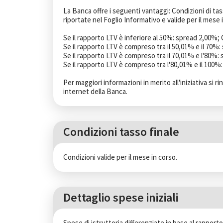
La Banca offre i seguenti vantaggi: Condizioni di ta
riportate nel Foglio Informativo e valide per il mese 
Se il rapporto LTV è inferiore al 50%: spread 2,00%; 
Se il rapporto LTV è compreso tra il 50,01% e il 70%:
Se il rapporto LTV è compreso tra il 70,01% e l'80%:
Se il rapporto LTV è compreso tra l'80,01% e il 100%
Per maggiori informazioni in merito all'iniziativa si rin
internet della Banca.
Condizioni tasso finale
Condizioni valide per il mese in corso.
Dettaglio spese iniziali
Spese di istruttoria differenziate in base al rapporto 