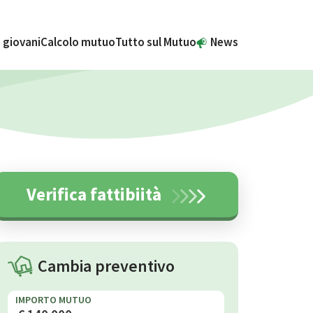
 giovani
Calcolo mutuo
Tutto sul Mutuo
News
Verifica fattibiità
Cambia preventivo
IMPORTO MUTUO