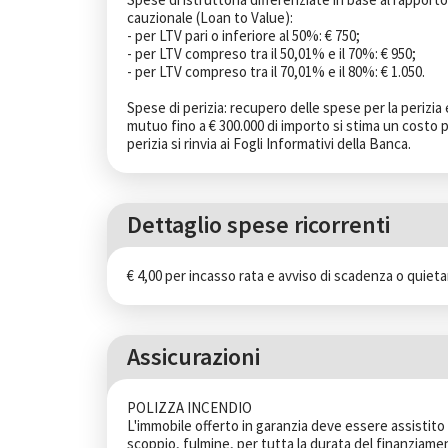
cauzionale (Loan to Value):

- per LTV pari o inferiore al 50%: € 750;

- per LTV compreso tra il 50,01% e il 70%: € 950;

- per LTV compreso tra il 70,01% e il 80%: € 1.050.

Spese di perizia: recupero delle spese per la perizia 
mutuo fino a € 300.000 di importo si stima un costo par
perizia si rinvia ai Fogli Informativi della Banca.
Dettaglio spese ricorrenti
€ 4,00 per incasso rata e avviso di scadenza o quie
Assicurazioni
POLIZZA INCENDIO

L'immobile offerto in garanzia deve essere assistito 
scoppio, fulmine, per tutta la durata del finanziamen