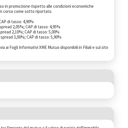
sso in promozione rispetto alle condizioni economiche 
in corso come sotto riportato.

CAP di tasso: 4,90%

 spread 2,05%; CAP di tasso: 4,95%

 spread 2,10%; CAP di tasso: 5,00%

: spread 3,00%; CAP di tasso: 5,90%

via ai Fogli Informativi XME Mutuo disponibili in Filiali e sul sito 
tra l'importo del mutuo e il valore di perizia dell'immobile 