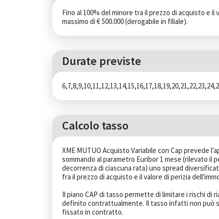
Fino al 100% del minore tra il prezzo di acquisto e il 
massimo di € 500.000 (derogabile in filiale).
Durate previste
6,7,8,9,10,11,12,13,14,15,16,17,18,19,20,21,22,23,24,
Calcolo tasso
XME MUTUO Acquisto Variabile con Cap prevede l’app
sommando al parametro Euribor 1 mese (rilevato il p
decorrenza di ciascuna rata) uno spread diversificato
fra il prezzo di acquisto e il valore di perizia dell'im
Il piano CAP di tasso permette di limitare i rischi di 
definito contrattualmente. Il tasso infatti non può 
fissato in contratto.
