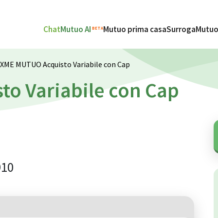
Chat
Mutuo AI
Mutuo prima casa
Surroga
Mutuo
BETA
XME MUTUO Acquisto Variabile con Cap
o Variabile con Cap
910