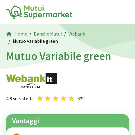
Home
Banche Mutui
Webank
Mutuo Variabile green
Mutuo Variabile green
4,8
su 5 stelle
829
Vantaggi