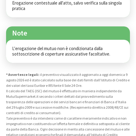
Erogazione contestuale all'atto, salvo verifica sulla singola 
pratica
Note
L'erogazione del mutuo non è condizionata dalla 
sottoscrizione di coperture assicurative facoltative.
* Avvertenze legali:
il preventivo visualizzato è aggiornato a oggi domenica 9
agosto 2026 ed è stato calcolato sulla base dei dati forniti dall’Istituto di Credito e
dei valori dei tassi Euribor e IRS fonte Il Sole 24 Ore.
Il calcolo del TAEG (ISC) del mutuo è effettuato in maniera indipendente da
MutuiSupermarket.it secondo i criteri dettati dal provvedimento sulla
trasparenza delle operazioni e dei servizi bancari e finanziari di Banca d’Italia
del 29 luglio 2009 e successive modifiche. (Recepimento direttiva 2008/48/CE sui
contratti di credito ai consumatori).
Tale preventivo è da intendersi come di carattere meramente indicativo e non
impegnativo non costituendo un’offerta formale e definitiva sottoposta al cliente
da parte della Banca. Ogni decisione in merito alla concessione del mutuo e alle
relative condizioni economiche finali è demandata all’Istituto di Credito