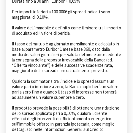
Durata fino a 30 anni: Euribor + 0,65%

Per importi inferiori a 100.000€ gli spread indicati sono 
maggiorati di 0,10%. 

Il valore dell’immobile è definito come il minore tra l’importo 
di acquisto ed il valore di perizia. 

Il tasso del mutuo è aggiornato mensilmente e calcolato in 
base al parametro Euribor 1 mese base 360, dato dalla 
media dei valori giornalieri per valuta del mese antecedente 
la consegna della proposta irrevocabile della Banca (cd. 
“Offerta vincolante”) e delle successive scadenze rata, 
maggiorato dello spread contrattualmente previsto.

Qualora la sommatoria tra l’indice e lo spread assuma un 
valore pari o inferiore a zero, la Banca applicherà un valore 
pari a zero fino a quando il tasso di interesse non tornerà 
ad assumere un valore superiore a zero. 

Il prodotto prevede la possibilità di ottenere una riduzione 
dello spread applicato pari a 0,10%, qualora il cliente 
effettui degli interventi di efficientamento energetico 
sull’immobile offerto in garanzia ipotecaria, come meglio 
dettagliato nelle Informazioni Generali sul Credito 