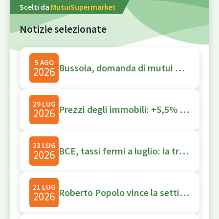
Scelti da
MutuiSupermarket
Notizie selezionate
5 AGO
Bussola, domanda di mutui online: l’acquisto vale il 76%, il fisso scende all’88%
2026
29 LUG
Prezzi degli immobili: +5,5% sull’anno, ma il trimestre segna -2,6%
2026
23 LUG
BCE, tassi fermi a luglio: la tregua che non è durata
2026
21 LUG
Roberto Popolo vince la settima edizione di Net Economy’s Got Talent
2026