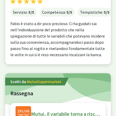
Servizio:
5
/5
Competenza:
5
/5
Tempistiche:
5
/5
Fabio è stato a dir poco prezioso. Ci ha guidati sia
nell'individuazione del prodotto che nella
spiegazione di tutte le variabili che potevano incidere
sulla sua convenienza, accompagnandoci passo dopo
passo fino al rogito e rivelandosi fondamentale tutte
le volte in cui si è reso necessario incalzare la banca.
Scelti da
MutuiSupermarket
Rassegna
29 LUG
Mutui, il variabile torna a rischio, ecco quando potrebbe costare più del fisso: le simulazioni
2026