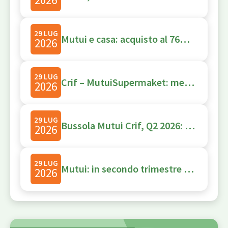
29 LUG
Mutui e casa: acquisto al 76% della domanda, tasso fisso all’88%
2026
29 LUG
Crif – MutuiSupermaket: mercato primario dei mutui solido, rallentano le surroghe
2026
29 LUG
Bussola Mutui Crif, Q2 2026: Domanda di mutui verso acquisto casa al 76%, surroghe al 19%
2026
29 LUG
Mutui: in secondo trimestre domanda online sempre più verso acquisto casa
2026