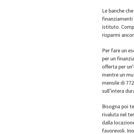
Le banche che 
finanziamenti 
istituto. Compa
risparmi anco
Per fare un es
per un finanzi
offerta per un
mentre un mut
mensile di 772
sull’intera du
Bisogna poi te
rivaluta nel t
dalla locazion
favorevoli. In