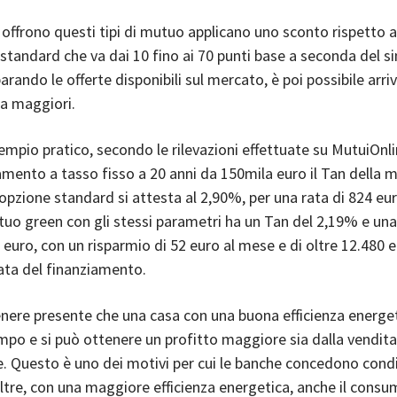
offrono questi tipi di mutuo applicano uno sconto rispetto a
standard che va dai 10 fino ai 70 punti base a seconda del s
rando le offerte disponibili sul mercato, è poi possibile arri
ra maggiori.
empio pratico, secondo le rilevazioni effettuate su MutuiOnlin
amento a tasso fisso a 20 anni da 150mila euro il Tan della m
’opzione standard si attesta al 2,90%, per una rata di 824 eur
uo green con gli stessi parametri ha un Tan del 2,19% e una
 euro, con un risparmio di 52 euro al mese e di oltre 12.480 
rata del finanziamento.
nere presente che una casa con una buona efficienza energet
empo e si può ottenere un profitto maggiore sia dalla vendit
e. Questo è uno dei motivi per cui le banche concedono condi
oltre, con una maggiore efficienza energetica, anche il consu