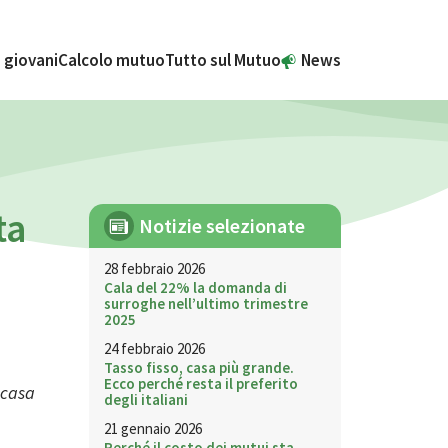
 giovani
Calcolo mutuo
Tutto sul Mutuo
News
ta
Notizie selezionate
28 febbraio 2026
Cala del 22% la domanda di
surroghe nell’ultimo trimestre
2025
24 febbraio 2026
Tasso fisso, casa più grande.
Ecco perché resta il preferito
 casa
degli italiani
21 gennaio 2026
Perché il costo dei mutui sta