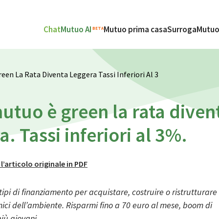
Chat
Mutuo AI
Mutuo prima casa
Surroga
Mutuo
BETA
reen La Rata Diventa Leggera Tassi Inferiori Al 3
mutuo è green la rata diven
a. Tassi inferiori al 3%.
 l’articolo originale in PDF
 tipi di finanziamento per acquistare, costruire o ristrutturare
ci dell’ambiente. Risparmi fino a 70 euro al mese, boom di
più giovani.