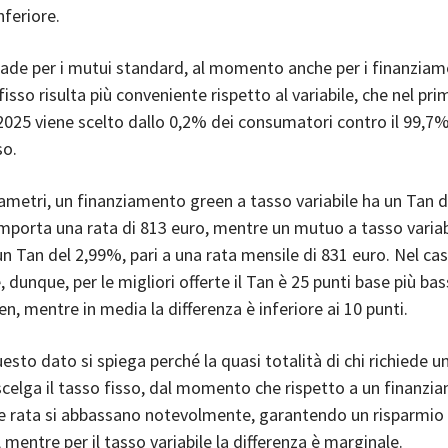
nferiore.
ade per i mutui standard, al momento anche per i finanziam
fisso risulta più conveniente rispetto al variabile, che nel pri
2025 viene scelto dallo 0,2% dei consumatori contro il 99,7%
so.
rametri, un finanziamento green a tasso variabile ha un Tan d
mporta una rata di 813 euro, mentre un mutuo a tasso variab
n Tan del 2,99%, pari a una rata mensile di 831 euro. Nel cas
, dunque, per le migliori offerte il Tan è 25 punti base più ba
en, mentre in media la differenza è inferiore ai 10 punti.
uesto dato si spiega perché la quasi totalità di chi richiede u
celga il tasso fisso, dal momento che rispetto a un finanzi
e rata si abbassano notevolmente, garantendo un risparmio
 mentre per il tasso variabile la differenza è marginale.