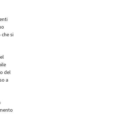
enti
mo
 che si
el
ile
o del
sso a
n
amento