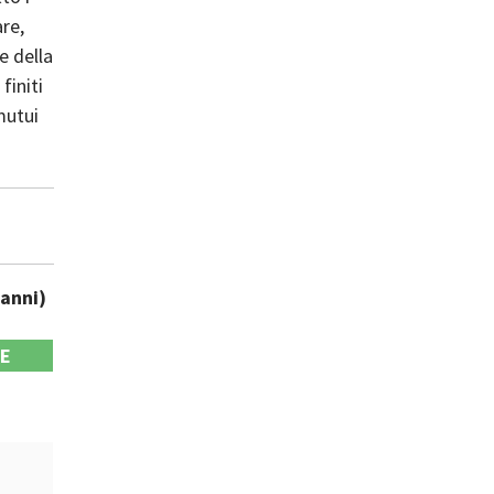
are,
e della
finiti
mutui
 anni)
LE