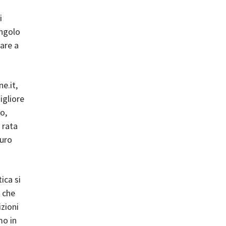
i
ingolo
vare a
e.it,
igliore
o,
 rata
euro
ica si
a che
zioni
mo in