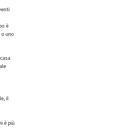
venti
po è
, o uno
 casa
ale
, il
i è più