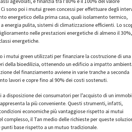
tassi agevolati, e finanzia tra l’80% e il 100% del valore
 Ci sono poi i mutui green concessi per effettuare degli inter
to energetico della prima casa, quali isolamento termico,
a energia pulita, sistemi di climatizzazione efficienti. Lo sco
glioramento nelle prestazioni energetiche di almeno il 30%
classi energetiche.
o i mutui green utilizzati per finanziare la costruzione di una
eri della bioedilizia, ottenendo un edificio a impatto ambient
zione del finanziamento avviene in varie tranche a seconda
to lavori e copre fino al 90% dei costi sostenuti.
ni a disposizione dei consumatori per l’acquisto di un immobile
ppresenta la più conveniente. Questi strumenti, infatti,
condizioni economiche più vantaggiose rispetto ai mutui
Nel complesso, il Tan medio delle richieste per queste soluzion
 punti base rispetto a un mutuo tradizionale.