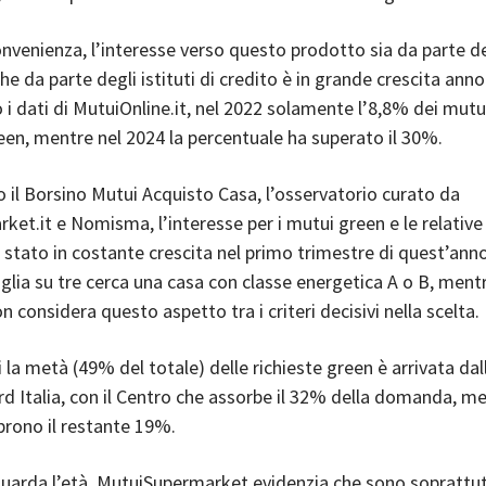
onvenienza, l’interesse verso questo prodotto sia da parte d
e da parte degli istituti di credito è in grande crescita anno
i dati di MutuiOnline.it, nel 2022 solamente l’8,8% dei mutu
een, mentre nel 2024 la percentuale ha superato il 30%.
il Borsino Mutui Acquisto Casa, l’osservatorio curato da
et.it e Nomisma, l’interesse per i mutui green e le relative
 stato in costante crescita nel primo trimestre di quest’anno
glia su tre cerca una casa con classe energetica A o B, ment
n considera questo aspetto tra i criteri decisivi nella scelta.
 la metà (49% del totale) delle richieste green è arrivata dal
rd Italia, con il Centro che assorbe il 32% della domanda, m
prono il restante 19%.
guarda l’età, MutuiSupermarket evidenzia che sono soprattut