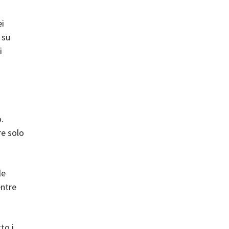
ei
 su
i
.
re solo
le
entre
to i