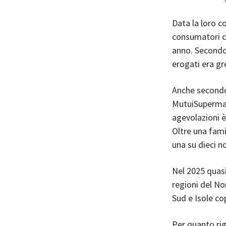
Data la loro c
consumatori ch
anno. Secondo 
erogati era gr
Anche secondo 
MutuiSupermark
agevolazioni è
Oltre una fami
una su dieci no
Nel 2025 quasi
regioni del No
Sud e Isole co
Per quanto ri