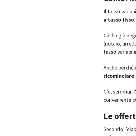
Il tasso variab
a tasso fisso
.
Chi ha già neg
(notaio, arred
tasso variabil
Anche perché 
ricominciare 
C’è, semmai, l
conveniente co
Le offert
Secondo l’ela