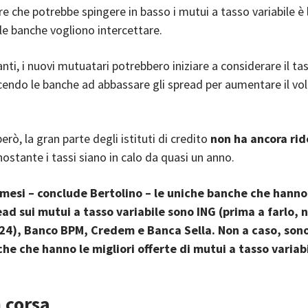
re che potrebbe spingere in basso i mutui a tasso variabile è 
e banche vogliono intercettare.
anti, i nuovi mutuatari potrebbero iniziare a considerare il ta
ucendo le banche ad abbassare gli spread per aumentare il v
rò, la gran parte degli istituti di credito
non ha ancora rid
nostante i tassi siano in calo da quasi un anno.
 mesi – conclude Bertolino – le uniche banche che hanno
read sui mutui a tasso variabile sono ING (prima a farlo, n
4), Banco BPM, Credem e Banca Sella. Non a caso, son
he che hanno le migliori offerte di mutui a tasso variabi
 corsa