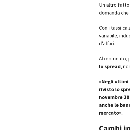
Un altro fatto
domanda che l
Con i tassi cal
variabile, ind
d’affari.
Al momento, pe
lo spread
, no
«Negli ultimi
rivisto lo sp
novembre 202
anche le banc
mercato».
Cambi in