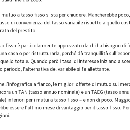
l mutuo a tasso fisso si sta per chiudere. Mancherebbe poco,
rpasso di convenienza del tasso variabile rispetto a quello cos
rata del prestito.
so fisso è particolarmente apprezzato da chi ha bisogno di f
na casa o per ristrutturarla, perché dà tranquillità sull’esbo
 quello totale. Quando però i tassi di interesse iniziano a sce
periodo, l’alternativa del variabile si fa allettante.
ell’infografica a fianco, le migliori offerte di mutuo sul mer
ncora un TAN (tasso annuo nominale) e un TAEG (tasso ann
le) inferiori per i mutui a tasso fisso – e non di poco. Maggio
ebbe essere l’ultimo mese di vantaggio per il tasso fisso. Per
ioni.