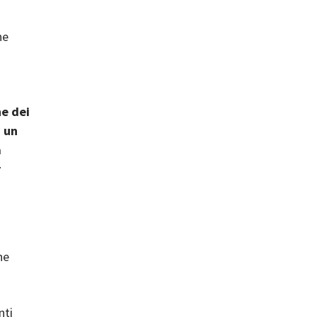
he
e dei
i un
a
r
he
nti