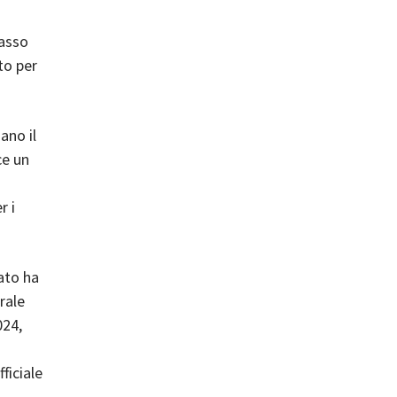
tasso
to per
ano il
ce un
r i
ato ha
rale
024,
ficiale