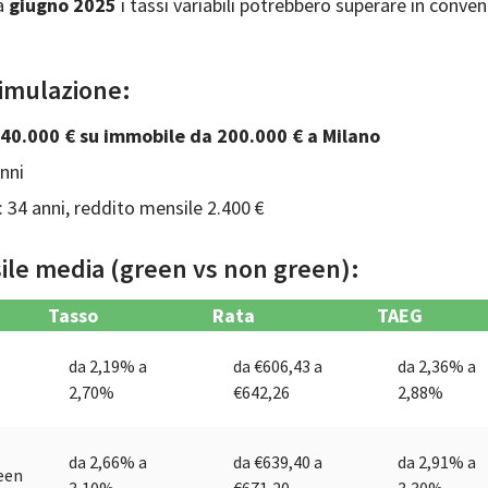
a
giugno 2025
i tassi variabili potrebbero superare in conve
imulazione:
40.000 € su immobile da 200.000 € a Milano
nni
 34 anni, reddito mensile 2.400 €
ile media (green vs non green):
Tasso
Rata
TAEG
da 2,19% a
da €606,43 a
da 2,36% a
2,70%
€642,26
2,88%
da 2,66% a
da €639,40 a
da 2,91% a
een