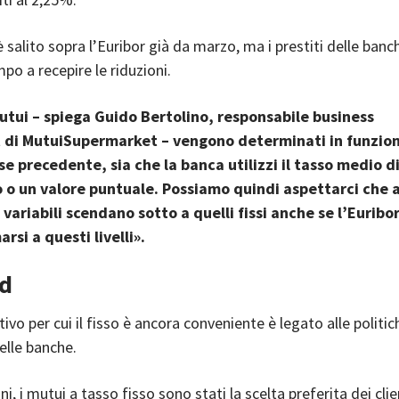
s è salito sopra l’Euribor già da marzo, ma i prestiti delle banc
o a recepire le riduzioni.
mutui – spiega Guido Bertolino, responsabile business
di MutuiSupermarket – vengono determinati in funzion
se precedente, sia che la banca utilizzi il tasso medio d
 o un valore puntuale. Possiamo quindi aspettarci che 
 variabili scendano sotto a quelli fissi anche se l’Euribo
rsi a questi livelli».
ad
ivo per cui il fisso è ancora conveniente è legato alle politic
elle banche.
ni, i mutui a tasso fisso sono stati la scelta preferita dei clie