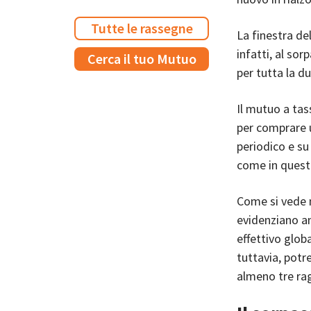
Tutte le rassegne
La finestra de
infatti, al so
Cerca il tuo Mutuo
per tutta la du
Il mutuo a tas
per comprare u
periodico e su
come in questo 
Come si vede n
evidenziano a
effettivo globa
tuttavia, potr
almeno tre rag