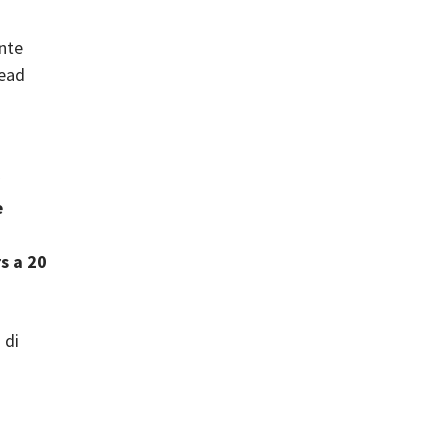
nte
read
e
s a 20
 di