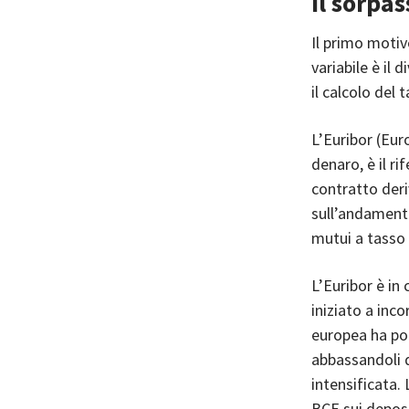
Il sorpas
Il primo motiv
variabile è il 
il calcolo del
L’Euribor (Euro
denaro, è il ri
contratto deri
sull’andamento
mutui a tasso 
L’Euribor è in
iniziato a inc
europea ha poi
abbassandoli d
intensificata. 
BCE sui deposi