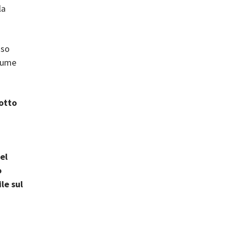
la
sso
olume
otto
el
o
le sul