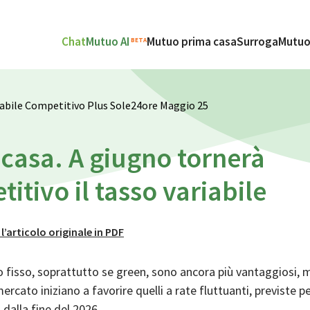
Chat
Mutuo AI
Mutuo prima casa
Surroga
Mutuo
BETA
iabile Competitivo Plus Sole24ore Maggio 25
casa. A giugno tornerà
itivo il tasso variabile
 l’articolo originale in PDF
o fisso, soprattutto se green, sono ancora più vantaggiosi, 
ercato iniziano a favorire quelli a rate fluttuanti, previste p
 dalla fine del 2026.