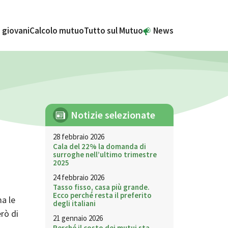
 giovani
Calcolo mutuo
Tutto sul Mutuo
News
Notizie selezionate
28 febbraio 2026
Cala del 22% la domanda di
surroghe nell’ultimo trimestre
2025
24 febbraio 2026
Tasso fisso, casa più grande.
Ecco perché resta il preferito
ma le
degli italiani
erò di
21 gennaio 2026
Perché il costo dei mutui sta