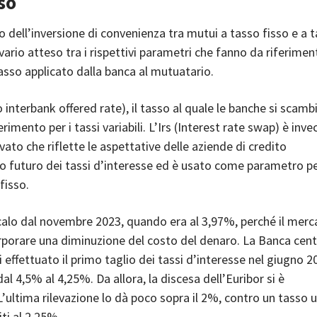
so
o dell’inversione di convenienza tra mutui a tasso fisso e a 
divario atteso tra i rispettivi parametri che fanno da riferimen
 tasso applicato dalla banca al mutuatario.
 interbank offered rate), il tasso al quale le banche si scambi
ferimento per i tassi variabili. L’Irs (Interest rate swap) è inve
vato che riflette le aspettative delle aziende di credito
 futuro dei tassi d’interesse ed è usato come parametro pe
fisso.
 calo dal novembre 2023, quando era al 3,97%, perché il merc
orporare una diminuzione del costo del denaro. La Banca cent
 effettuato il primo taglio dei tassi d’interesse nel giugno 2
al 4,5% al 4,25%. Da allora, la discesa dell’Euribor si è
L’ultima rilevazione lo dà poco sopra il 2%, contro un tasso uf
ti al 2,25%.