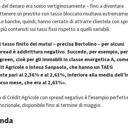
o del denaro era sceso vertiginosamente – fino a diventare
ottenere un prestito con tasso bloccato risultava estremame
e banche, quindi, hanno cercato di attrarre clientela con sp
più contenuti sui tassi fissi rispetto a quelli variabili.
 tasso finito dei mutui – precisa Bertolino – per alcuni
pread è addirittura negativo. Succede, per esempio, per
green, cioè per gli immobili in classe energetica A, com
dit Agricole o Intesa Sanpaolo, che hanno un TAEG
te pari al 2,36% e al 2,61%, inferiore alla media dell’Ir
orso mese, che era al 2,63%».
 di Crédit Agricole con spread negativo è l’esempio perfetto
zionale, disponibile fino al termine di maggio.
anda