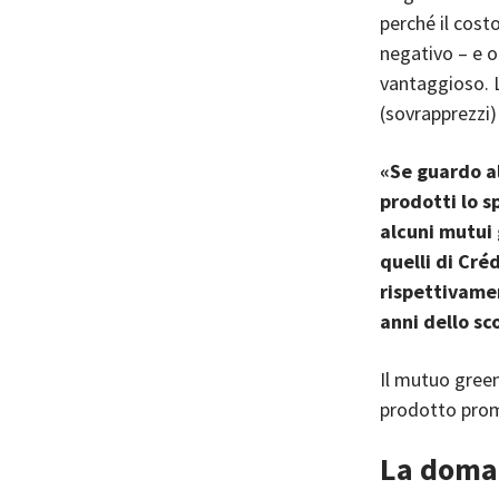
perché il cost
negativo – e 
vantaggioso. L
(sovrapprezzi) 
«Se guardo al
prodotti lo s
alcuni mutui 
quelli di Cré
rispettivamen
anni dello sc
Il mutuo green
prodotto promo
La dom