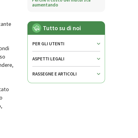
aumentando
tante
Tutto su di noi
PER GLI UTENTI
ondi
rso
ASPETTI LEGALI
ndere,
RASSEGNE E ARTICOLI
cato
uo
,