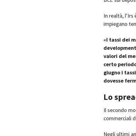
In realtà, l’Ir
impiegano temp
«I tassi dei 
development 
valori del me
certo periodo
giugno i tassi
dovesse ferma
Lo spre
Il secondo mot
commerciali d
Negli ultimi an