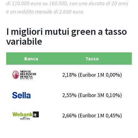
di 110.000 euro su 160.000, con una durata di 20 anni
e un reddito mensile di 2.600 euro.
I migliori mutui green a tasso
variabile
Banca
Tasso
2,18%
(Euribor 1M 0,00%)
€
2,55%
(Euribor 3M 0,10%)
€
2,66%
(Euribor 1M 0,45%)
€