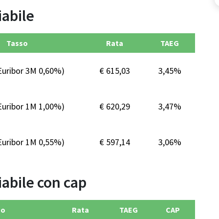
iabile
Tasso
Rata
TAEG
Euribor 3M 0,60%)
€ 615,03
3,45%
Euribor 1M 1,00%)
€ 620,29
3,47%
Euribor 1M 0,55%)
€ 597,14
3,06%
iabile con cap
so
Rata
TAEG
CAP