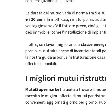
con l’erogazione in più fasi.
La durata del mutuo varia di norma tra 5 e 3
e i 20 anni
. In molti casi, i mutui per ristru
vantaggiose se c’è il fattore
green
, cioè gli i
dell’immobile, come l’installazione di impiant
Inoltre, se i lavori migliorano la
classe energ
possibile usufruire anche di incentivi statali 
la nostra guida ai bonus ristrutturazione casa
offerte disponibili.
I migliori mutui ristrut
MutuiSupermarket
ti aiuta a trovare il mutu
raccolto le migliori offerte di mutui per ristr
convenienti aggiornati giorno per giorno. Puoi