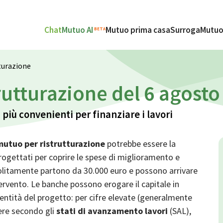
Chat
Mutuo AI
Mutuo prima casa
Surroga
Mutuo
BETA
turazione
rutturazione del 6 agosto
 più convenienti per finanziare i lavori
mutuo per ristrutturazione
potrebbe essere la
rogettati per coprire le spese di miglioramento e
litamente partono da 30.000 euro e possono arrivare
ervento. Le banche possono erogare il capitale in
l’entità del progetto: per cifre elevate (generalmente
ere secondo gli
stati di avanzamento lavori
(SAL),