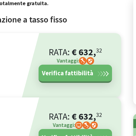
 totalmente gratuita.
azione a tasso fisso
RATA:
€
632
,
32
Vantaggi:
Verifica fattibilità
RATA:
€
632
,
32
Vantaggi: