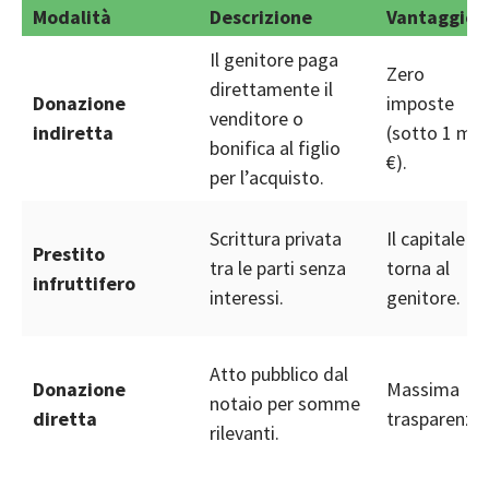
Modalità
Descrizione
Vantaggio
Il genitore paga
Zero
direttamente il
Donazione
imposte
venditore o
indiretta
(sotto 1 mln
bonifica al figlio
€).
per l’acquisto.
Scrittura privata
Il capitale
Prestito
tra le parti senza
torna al
infruttifero
interessi.
genitore.
Atto pubblico dal
Donazione
Massima
notaio per somme
diretta
trasparenza.
rilevanti.