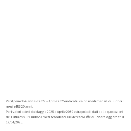
Per il periodo Gennaio 2022 – Aprile 2025 indicati i valori medi mensili di Euribor 3
mesi e IRS 20 anni.
Per i valori attesi da Maggio 2025 a Aprile 2030 estrapolati i dati dalle quotazioni
dei Futures sull’Euribor 3 mesi scambiati sul Mercato Liffe di Londra aggiornati il
17/04/2025.