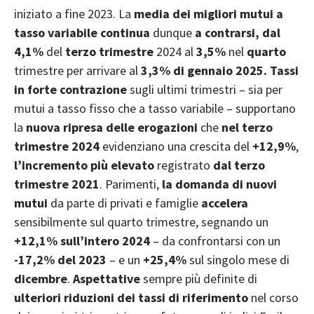
iniziato a fine 2023. La
media
dei migliori mutui a
tasso variabile continua
dunque
a contrarsi, dal
4,1%
del
terzo trimestre
2024 al
3,5%
nel
quarto
trimestre per arrivare al
3,3% di gennaio 2025. Tassi
in forte contrazione
sugli ultimi trimestri – sia per
mutui a tasso fisso che a tasso variabile – supportano
la
nuova ripresa delle erogazioni
che
nel terzo
trimestre 2024
evidenziano una crescita del
+12,9%
,
l’incremento
più elevato
registrato
dal terzo
trimestre 2021
. Parimenti,
la domanda di nuovi
mutui
da parte di privati e famiglie
accelera
sensibilmente sul quarto trimestre, segnando un
+12,1%
sull’intero 2024
– da confrontarsi con un
-17,2% del 2023
– e un
+25,4%
sul singolo mese di
dicembre
.
Aspettative
sempre più definite di
ulteriori riduzioni dei tassi di riferimento
nel corso