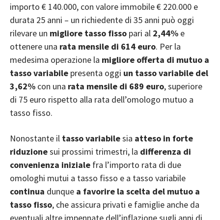
importo € 140.000, con valore immobile € 220.000 e
durata 25 anni – un richiedente di 35 anni può oggi
rilevare un
migliore
tasso fisso
pari al
2,44%
e
ottenere una
rata mensile di 614 euro
. Per la
medesima operazione la
migliore offerta di mutuo a
tasso variabile
presenta oggi
un tasso variabile del
3,62%
con una
rata mensile di 689 euro
, superiore
di 75 euro rispetto alla rata dell’omologo mutuo a
tasso fisso.
Nonostante il
tasso variabile
sia
atteso in forte
riduzione
sui prossimi trimestri, la
differenza di
convenienza iniziale
fra l’importo rata di due
omologhi mutui a tasso fisso e a tasso variabile
continua
dunque
a favorire la scelta del mutuo a
tasso fisso
, che assicura privati e famiglie anche da
eventuali altre impennate dell’inflazione sugli anni di