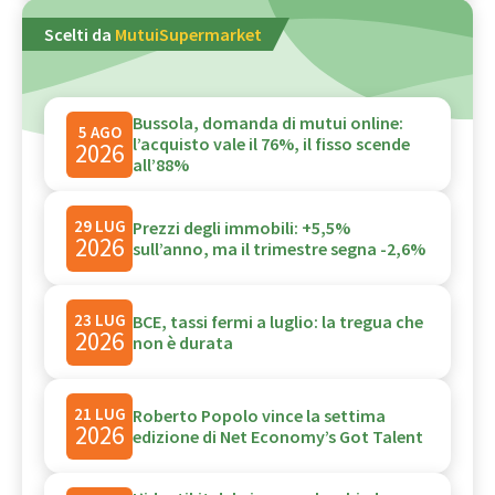
Scelti da
MutuiSupermarket
Bussola, domanda di mutui online:
5 AGO
l’acquisto vale il 76%, il fisso scende
2026
all’88%
29 LUG
Prezzi degli immobili: +5,5%
2026
sull’anno, ma il trimestre segna -2,6%
23 LUG
BCE, tassi fermi a luglio: la tregua che
2026
non è durata
21 LUG
Roberto Popolo vince la settima
2026
edizione di Net Economy’s Got Talent