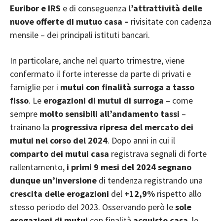
Euribor e IRS
e di conseguenza
l’attrattività delle
nuove offerte di mutuo casa –
rivisitate con cadenza
mensile – dei principali istituti bancari.
In particolare, anche nel quarto trimestre, viene
confermato il forte interesse da parte di privati e
famiglie per i
mutui con finalità surroga a tasso
fisso
. Le
erogazioni di mutui di surroga
– come
sempre
molto sensibili all’andamento tassi
–
trainano la
progressiva ripresa del mercato dei
mutui
nel corso del 2024
. Dopo anni in cui il
comparto dei mutui casa
registrava segnali di forte
rallentamento,
i primi 9 mesi del 2024 segnano
dunque un’inversione
di tendenza registrando una
crescita delle erogazioni
del
+12,9%
rispetto allo
stesso periodo del 2023. Osservando però le
sole
erogazioni di mutui
con finalità
acquisto casa
, le