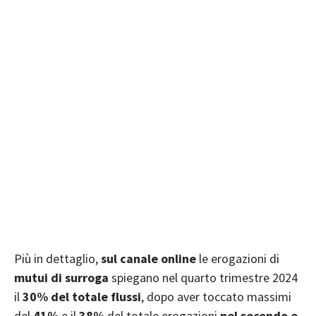
Più in dettaglio,
sul canale online
le erogazioni di
mutui di surroga
spiegano nel quarto trimestre 2024
il
30% del totale flussi
, dopo aver toccato massimi
del
41%
e il
38%
del totale erogazioni
nel secondo e